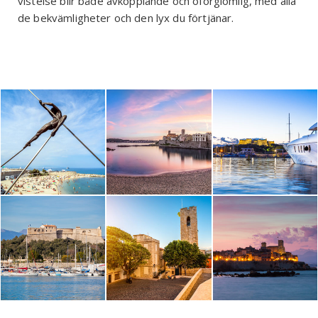
vistelse blir både avkopplande och oförglömlig, med alla
de bekvämligheter och den lyx du förtjänar.